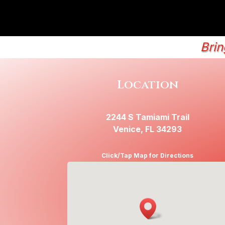
Brin
Location
2244 S Tamiami Trail
Venice, FL 34293
Click/Tap Map for Directions