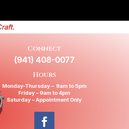
raft.
Connect
(941) 408-0077
Hours
Monday-Thursday – 9am to 5pm
Friday – 9am to 4pm
Saturday – Appointment Only