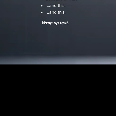
…and this.
…and this.
Wrap up text.