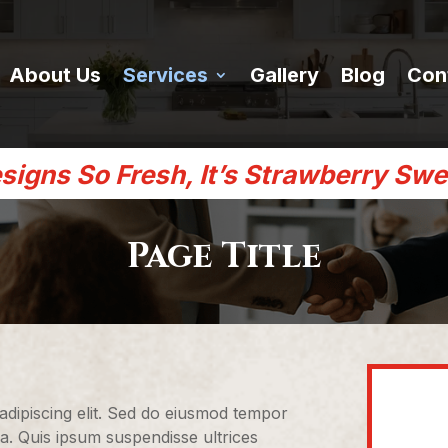
About Us
Services
Gallery
Blog
Con
signs So Fresh, It’s Strawberry Swe
Page Title
adipiscing elit. Sed do eiusmod tempor
ua. Quis ipsum suspendisse ultrices