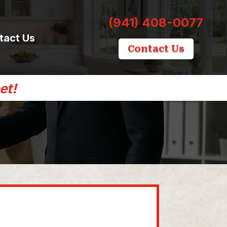
(941) 408-0077
tact Us
Contact Us
et!