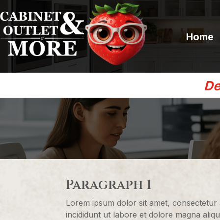
Home
De
Paragraph 1
Lorem ipsum dolor sit amet, consectetur 
incididunt ut labore et dolore magna aliq