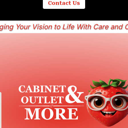
Contact Us
ging Your Vision to Life With Care and C